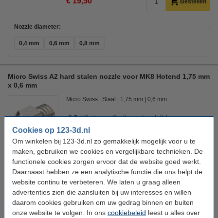
€ 19,50
Bestellen
Nozzle diameter:
0,4 mm
0,6 mm
0,8 mm
Micro Swiss A2 hard stalen nozzle voor MK8 Hotend 1,75 mm
x 0,6 mm
Micro Swiss
Staal
1,75 mm
0,6 mm
Bekijk de specificaties en beschrijving
Cookies op 123-3d.nl
Direct leverbaar
Morgen in huis
Om winkelen bij 123-3d.nl zo gemakkelijk mogelijk voor u te
maken, gebruiken we cookies en vergelijkbare technieken. De
€ 19,50
Bestellen
functionele cookies zorgen ervoor dat de website goed werkt.
Daarnaast hebben ze een analytische functie die ons helpt de
website continu te verbeteren. We laten u graag alleen
Nozzle diameter:
advertenties zien die aansluiten bij uw interesses en willen
0,4 mm
0,6 mm
0,8 mm
daarom cookies gebruiken om uw gedrag binnen en buiten
onze website te volgen. In ons
cookiebeleid
leest u alles over