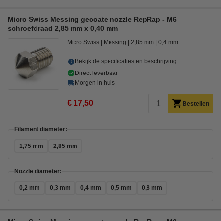
Micro Swiss Messing gecoate nozzle RepRap - M6
schroefdraad 2,85 mm x 0,40 mm
Micro Swiss
Messing
2,85 mm
0,4 mm
Bekijk de specificaties en beschrijving
Direct leverbaar
Morgen in huis
€ 17,50
Bestellen
Filament diameter:
1,75 mm
2,85 mm
Nozzle diameter:
0,2 mm
0,3 mm
0,4 mm
0,5 mm
0,8 mm