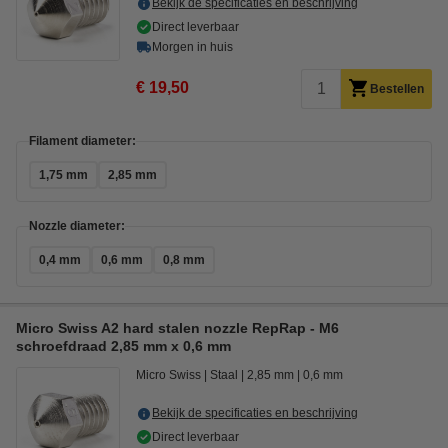
Bekijk de specificaties en beschrijving
Direct leverbaar
Morgen in huis
€ 19,50
Bestellen
Filament diameter:
1,75 mm
2,85 mm
Nozzle diameter:
0,4 mm
0,6 mm
0,8 mm
Micro Swiss A2 hard stalen nozzle RepRap - M6
schroefdraad 2,85 mm x 0,6 mm
Micro Swiss
Staal
2,85 mm
0,6 mm
Bekijk de specificaties en beschrijving
Direct leverbaar