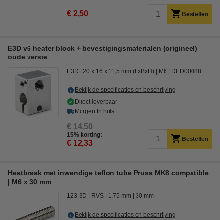
€ 2,50
Bestellen
E3D v6 heater block + bevestigingsmaterialen (origineel)
oude versie
E3D
20 x 16 x 11,5 mm (LxBxH)
M6
DED00088
Bekijk de specificaties en beschrijving
Direct leverbaar
Morgen in huis
€ 14,50
15% korting:
Bestellen
€ 12,33
Heatbreak met inwendige teflon tube Prusa MK8 compatible
| M6 x 30 mm
123-3D
RVS
1,75 mm
30 mm
Bekijk de specificaties en beschrijving