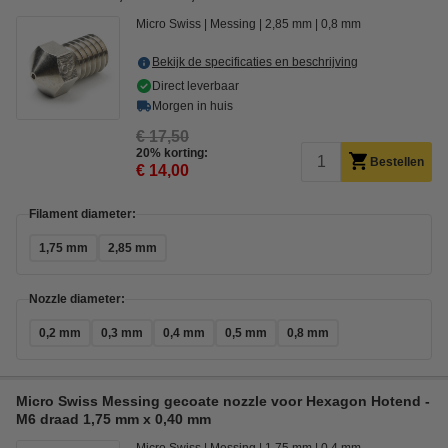
Micro Swiss
Messing
2,85 mm
0,8 mm
Bekijk de specificaties en beschrijving
Direct leverbaar
Morgen in huis
€ 17,50
20% korting:
Bestellen
€ 14,00
Filament diameter:
1,75 mm
2,85 mm
Nozzle diameter:
0,2 mm
0,3 mm
0,4 mm
0,5 mm
0,8 mm
Micro Swiss Messing gecoate nozzle voor Hexagon Hotend -
M6 draad 1,75 mm x 0,40 mm