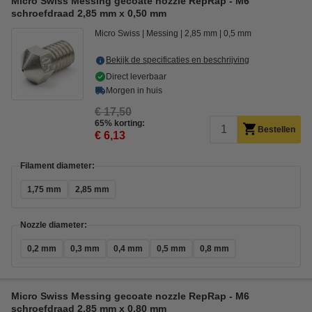
Micro Swiss Messing gecoate nozzle RepRap - M6
schroefdraad 2,85 mm x 0,50 mm
Micro Swiss
Messing
2,85 mm
0,5 mm
Bekijk de specificaties en beschrijving
Direct leverbaar
Morgen in huis
€ 17,50
65% korting:
Bestellen
€ 6,13
Filament diameter:
1,75 mm
2,85 mm
Nozzle diameter:
0,2 mm
0,3 mm
0,4 mm
0,5 mm
0,8 mm
Micro Swiss Messing gecoate nozzle RepRap - M6
schroefdraad 2,85 mm x 0,80 mm