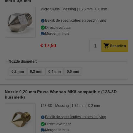
mm x 0,6 mm
Micro Swiss
Messing
1,75 mm
0,6 mm
Bekijk de specificaties en beschrijving
Direct leverbaar
Morgen in huis
€ 17,50
Bestellen
Nozzle diameter:
0,2 mm
0,3 mm
0,4 mm
0,6 mm
Nozzle 0,20 mm Prusa Wanhao MK8 compatible (123-3D
huismerk)
123-3D
Messing
1,75 mm
0,2 mm
Bekijk de specificaties en beschrijving
Direct leverbaar
Morgen in huis