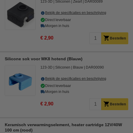
123-3D
Siliconen
Zwart
DAR00089
Bekijk de specificaties en beschrijving
Direct leverbaar
Morgen in huis
€ 2,90
Bestellen
Silicone sok voor MK8 hotend (Blauw)
123-3D
Siliconen
Blauw
DAR00090
Bekijk de specificaties en beschrijving
Direct leverbaar
Morgen in huis
€ 2,90
Bestellen
Keramisch verwarmingselement, heater cartridge 12V/40W
100 cm (rood)