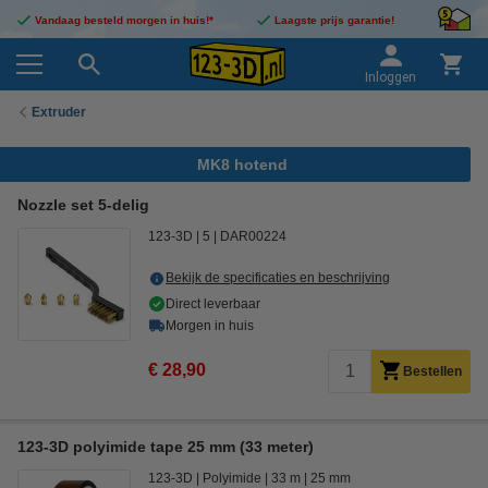
Vandaag besteld morgen in huis!*
Laagste prijs garantie!
Inloggen
Extruder
MK8 hotend
Nozzle set 5-delig
123-3D
5
DAR00224
Bekijk de specificaties en beschrijving
Direct leverbaar
Morgen in huis
€ 28,90
Bestellen
123-3D polyimide tape 25 mm (33 meter)
123-3D
Polyimide
33 m
25 mm