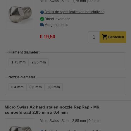
Micro Swiss
Staal
1,75 mm
0,8 mm
Bekijk de specificaties en beschrijving
Direct leverbaar
Morgen in huis
€ 19,50
Bestellen
Filament diameter:
1,75 mm
2,85 mm
Nozzle diameter:
0,4 mm
0,6 mm
0,8 mm
Micro Swiss A2 hard stalen nozzle RepRap - M6
schroefdraad 2,85 mm x 0,4 mm
Micro Swiss
Staal
2,85 mm
0,4 mm