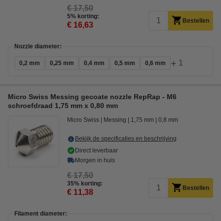
€ 17,50
5% korting:
Bestellen
€ 16,63
Nozzle diameter:
+
1
0,2 mm
0,25 mm
0,4 mm
0,5 mm
0,6 mm
Micro Swiss Messing gecoate nozzle RepRap - M6
schroefdraad 1,75 mm x 0,80 mm
Micro Swiss
Messing
1,75 mm
0,8 mm
Bekijk de specificaties en beschrijving
Direct leverbaar
Morgen in huis
€ 17,50
35% korting:
Bestellen
€ 11,38
Filament diameter: