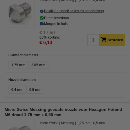
Micro Swiss
Messing
1,75 mm
0,4 mm
Bekijk de specificaties en beschrijving
Direct leverbaar
Morgen in huis
€ 17,50
65% korting:
Bestellen
€ 6,13
Filament diameter:
1,75 mm
2,85 mm
Nozzle diameter:
0,4 mm
0,5 mm
Micro Swiss Messing gecoate nozzle voor Hexagon Hotend -
M6 draad 1,75 mm x 0,50 mm
Micro Swiss
Messing
1,75 mm
0,5 mm