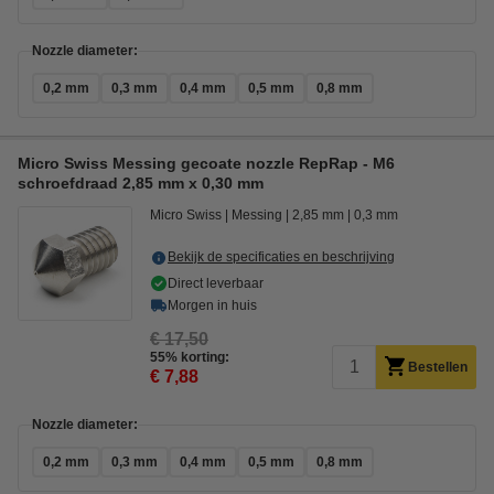
Nozzle diameter:
0,2 mm
0,3 mm
0,4 mm
0,5 mm
0,8 mm
Micro Swiss Messing gecoate nozzle RepRap - M6
schroefdraad 2,85 mm x 0,30 mm
Micro Swiss
Messing
2,85 mm
0,3 mm
Bekijk de specificaties en beschrijving
Direct leverbaar
Morgen in huis
€ 17,50
55% korting:
Bestellen
€ 7,88
Nozzle diameter:
0,2 mm
0,3 mm
0,4 mm
0,5 mm
0,8 mm