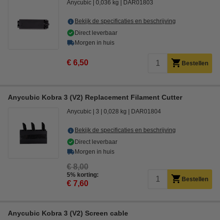
Anycubic
0,036 kg
DAR01803
Bekijk de specificaties en beschrijving
Direct leverbaar
Morgen in huis
€ 6,50
Bestellen
Anycubic Kobra 3 (V2) Replacement Filament Cutter
Anycubic
3
0,028 kg
DAR01804
Bekijk de specificaties en beschrijving
Direct leverbaar
Morgen in huis
€ 8,00
5% korting:
Bestellen
€ 7,60
Anycubic Kobra 3 (V2) Screen cable