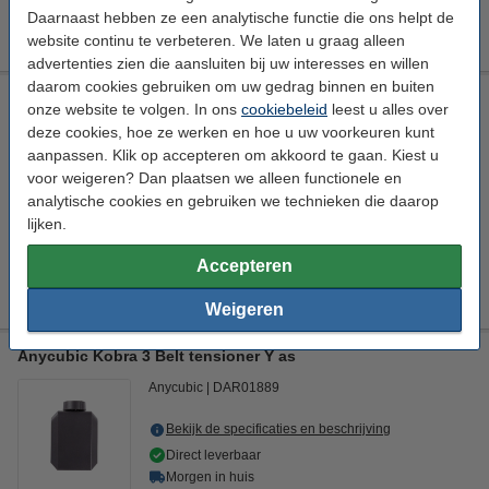
5% korting:
Daarnaast hebben ze een analytische functie die ons helpt de
Bestellen
€ 5,70
website continu te verbeteren. We laten u graag alleen
advertenties zien die aansluiten bij uw interesses en willen
daarom cookies gebruiken om uw gedrag binnen en buiten
Anycubic Kobra 3 Belt tensioner X as
onze website te volgen. In ons
cookiebeleid
leest u alles over
Anycubic
DAR01888
deze cookies, hoe ze werken en hoe u uw voorkeuren kunt
aanpassen. Klik op accepteren om akkoord te gaan. Kiest u
Bekijk de specificaties en beschrijving
voor weigeren? Dan plaatsen we alleen functionele en
Direct leverbaar
analytische cookies en gebruiken we technieken die daarop
Morgen in huis
lijken.
€ 24,50
Accepteren
35% korting:
Bestellen
€ 15,93
Weigeren
Anycubic Kobra 3 Belt tensioner Y as
Anycubic
DAR01889
Bekijk de specificaties en beschrijving
Direct leverbaar
Morgen in huis