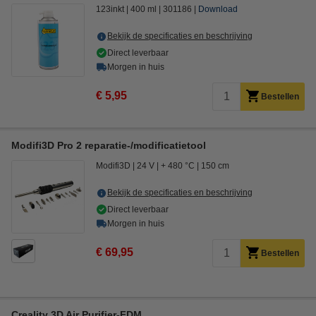
123inkt
400 ml
301186
Download
Bekijk de specificaties en beschrijving
Direct leverbaar
Morgen in huis
€ 5,95
Bestellen
Modifi3D Pro 2 reparatie-/modificatietool
Modifi3D
24 V
+ 480 °C
150 cm
Bekijk de specificaties en beschrijving
Direct leverbaar
Morgen in huis
€ 69,95
Bestellen
Creality 3D Air Purifier-FDM