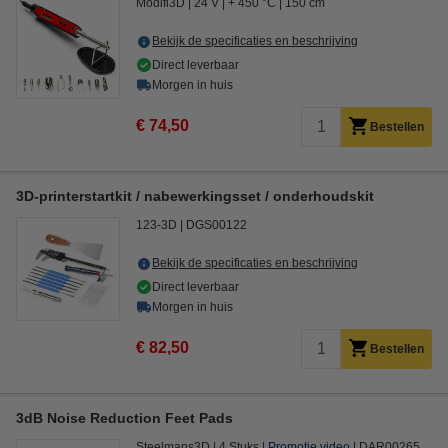
Modifi3D
24 V
+ 450 °C
150 cm
Bekijk de specificaties en beschrijving
Direct leverbaar
Morgen in huis
€ 74,50
Bestellen
3D-printerstartkit / nabewerkingsset / onderhoudskit
123-3D
DGS00122
Bekijk de specificaties en beschrijving
Direct leverbaar
Morgen in huis
€ 82,50
Bestellen
3dB Noise Reduction Feet Pads
Steelmans3D
4 Stuks
Promotie video
DAR00265