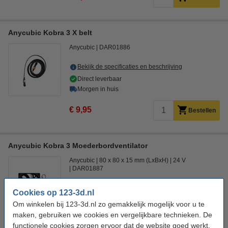
Anycubic Kobra 3 X belt
Anycubic
DAR01886
Bekijk de specificaties en beschrijving
Direct leverbaar
Morgen in huis
€ 9,95
Bestellen
Anycubic Kobra 3 Moederbordventilator
Anycubic
80 x 80 x 15 mm (LxBxH)
24 V
DAR01887
Bekijk de specificaties en beschrijving
Cookies op 123-3d.nl
Direct leverbaar
Om winkelen bij 123-3d.nl zo gemakkelijk mogelijk voor u te
Morgen in huis
maken, gebruiken we cookies en vergelijkbare technieken. De
functionele cookies zorgen ervoor dat de website goed werkt.
€ 6,00