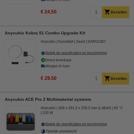
€ 24,50
Bestellen
Anycubic Kobra S1 Combo Upgrade Kit
Anycubic
Kunststof
Zwart
DAR02387
Bekijk de specificaties en beschrijving
Direct leverbaar
Morgen in huis
€ 29,50
Bestellen
Anycubic ACE Pro 2 Multimaterial systeem
Anycubic
368 x 291,5 x 236,5 mm (LxBxH)
65 °C
330 W
Bekijk de specificaties en beschrijving
Tijdelijk uitverkocht