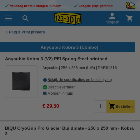
Vandaag besteld morgen in huis!*
Laagste prijs garantie!
Inloggen
Plug & Print printers
Anycubic Kobra 3 (Combo)
Anycubic Kobra 3 (V2) PEI Spring Steel printbed
Anycubic
256 x 256 mm (LxB)
DAR01816
Bekijk de specificaties en beschrijving
Direct leverbaar
Morgen in huis
€ 29,50
Bestellen
BIQU CryoGrip Pro Glacier Buildplate - 250 x 250 mm - Kobra
3