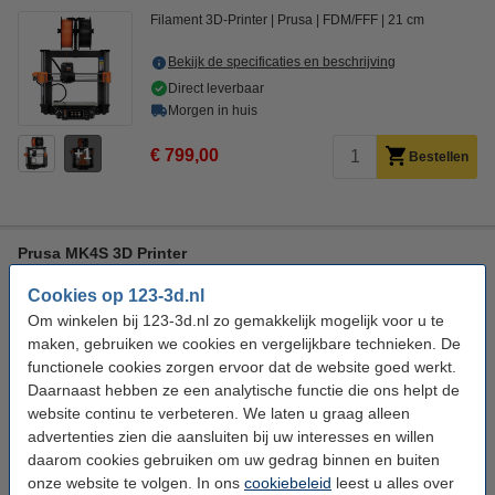
Filament 3D-Printer
Prusa
FDM/FFF
21 cm
Bekijk de specificaties en beschrijving
Direct leverbaar
Morgen in huis
1
€ 799,00
Bestellen
Prusa MK4S 3D Printer
Filament 3D-Printer
Prusa
FDM/FFF
21 cm
Cookies op 123-3d.nl
Om winkelen bij 123-3d.nl zo gemakkelijk mogelijk voor u te
Bekijk de specificaties en beschrijving
maken, gebruiken we cookies en vergelijkbare technieken. De
Direct leverbaar
functionele cookies zorgen ervoor dat de website goed werkt.
Morgen in huis
Daarnaast hebben ze een analytische functie die ons helpt de
€ 1.099,00
Prusa adviesprijs
website continu te verbeteren. We laten u graag alleen
1
advertenties zien die aansluiten bij uw interesses en willen
€ 999,00
Bestellen
daarom cookies gebruiken om uw gedrag binnen en buiten
onze website te volgen. In ons
cookiebeleid
leest u alles over