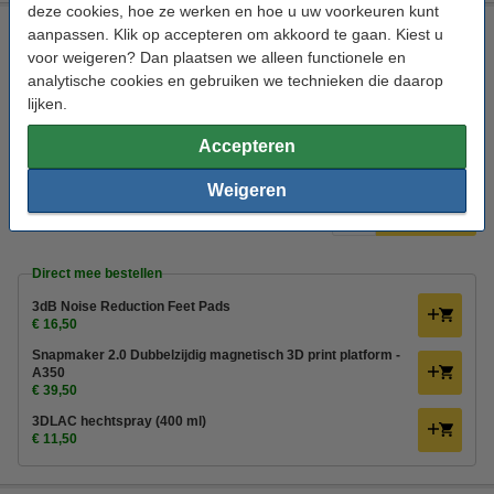
deze cookies, hoe ze werken en hoe u uw voorkeuren kunt
Snapmaker 2.0 F350 3D Printer
aanpassen. Klik op accepteren om akkoord te gaan. Kiest u
voor weigeren? Dan plaatsen we alleen functionele en
Filament 3D-Printer
Snapmaker
FDM/FFF
32 cm
analytische cookies en gebruiken we technieken die daarop
lijken.
Bekijk de specificaties en beschrijving
Direct leverbaar
Accepteren
Morgen in huis
€ 1.099,00
Weigeren
45% korting:
Bestellen
€ 604,45
Direct mee bestellen
3dB Noise Reduction Feet Pads
€ 16,50
Snapmaker 2.0 Dubbelzijdig magnetisch 3D print platform -
A350
€ 39,50
3DLAC hechtspray (400 ml)
€ 11,50