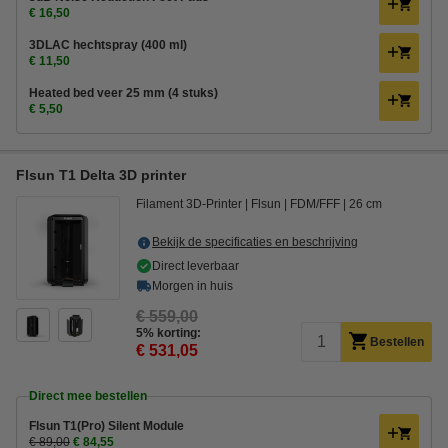
€ 16,50
3DLAC hechtspray (400 ml)
€ 11,50
Heated bed veer 25 mm (4 stuks)
€ 5,50
Flsun T1 Delta 3D printer
Filament 3D-Printer
Flsun
FDM/FFF
26 cm
Bekijk de specificaties en beschrijving
Direct leverbaar
Morgen in huis
€ 559,00
5% korting:
Bestellen
€ 531,05
Direct mee bestellen
Flsun T1(Pro) Silent Module
€ 89,00
€ 84,55