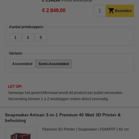
€ 3.149,00
Prusa adviesprijs
€ 2.849,00
Bestellen
Aantal printkoppen:
1
2
5
Variant:
Assembled
Semi-Assembled
LET OP:
Vanwege het gewicht/formaat wordt dit product per pallet verzonden.
Verzending binnen 1 a 2 werkdagen indien direct voorradig.
Snapmaker Artisan 3-in-1 Premium 40 Watt 3D Printer &
behuizing
Filament 3D-Printer
Snapmaker
FDM/FFF
40 cm